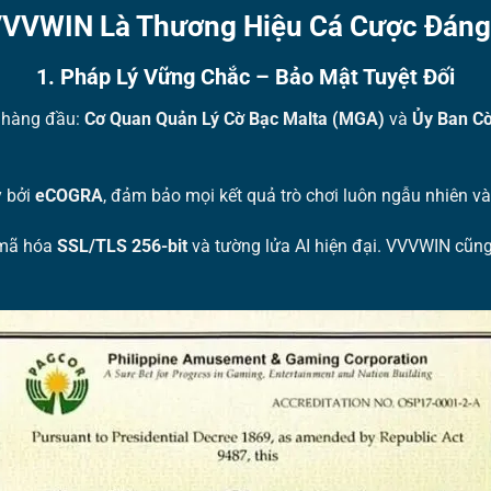
VVVWIN Là Thương Hiệu Cá Cược Đáng
1. Pháp Lý Vững Chắc – Bảo Mật Tuyệt Đối
n hàng đầu:
Cơ Quan Quản Lý Cờ Bạc Malta (MGA)
và
Ủy Ban Cờ
ỳ bởi
eCOGRA
, đảm bảo mọi kết quả trò chơi luôn ngẫu nhiên 
 mã hóa
SSL/TLS 256-bit
và tường lửa AI hiện đại. VVVWIN cũn