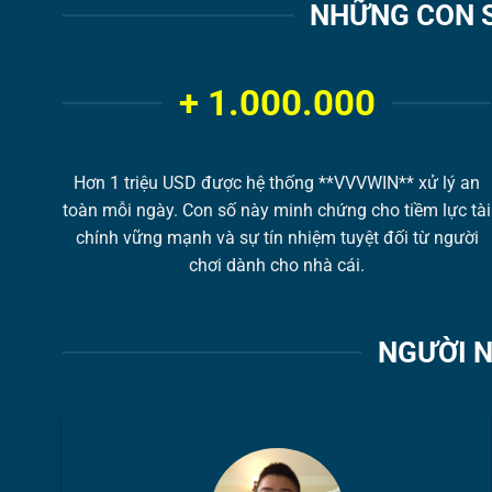
NHỮNG CON S
+ 1.000.000
Hơn 1 triệu USD được hệ thống **VVVWIN** xử lý an
toàn mỗi ngày. Con số này minh chứng cho tiềm lực tài
chính vững mạnh và sự tín nhiệm tuyệt đối từ người
chơi dành cho nhà cái.
NGƯỜI N