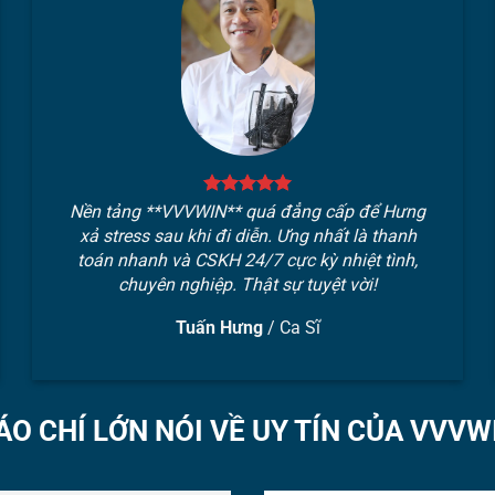
Nền tảng **VVVWIN** quá đẳng cấp để Hưng
xả stress sau khi đi diễn. Ưng nhất là thanh
toán nhanh và CSKH 24/7 cực kỳ nhiệt tình,
chuyên nghiệp. Thật sự tuyệt vời!
Tuấn Hưng
/
Ca Sĩ
ÁO CHÍ LỚN NÓI VỀ UY TÍN CỦA VVVW