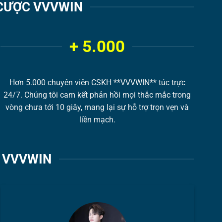
 CƯỢC VVVWIN
+ 5.000
Hơn 5.000 chuyên viên CSKH **VVVWIN** túc trực
24/7. Chúng tôi cam kết phản hồi mọi thắc mắc trong
vòng chưa tới 10 giây, mang lại sự hỗ trợ trọn vẹn và
liền mạch.
U VVVWIN