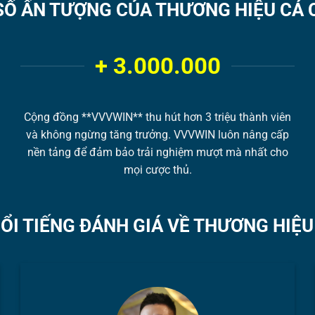
Ố ẤN TƯỢNG CỦA THƯƠNG HIỆU CÁ
+ 3.000.000
Cộng đồng **VVVWIN** thu hút hơn 3 triệu thành viên
và không ngừng tăng trưởng. VVVWIN luôn nâng cấp
nền tảng để đảm bảo trải nghiệm mượt mà nhất cho
mọi cược thủ.
ỔI TIẾNG ĐÁNH GIÁ VỀ THƯƠNG HIỆ