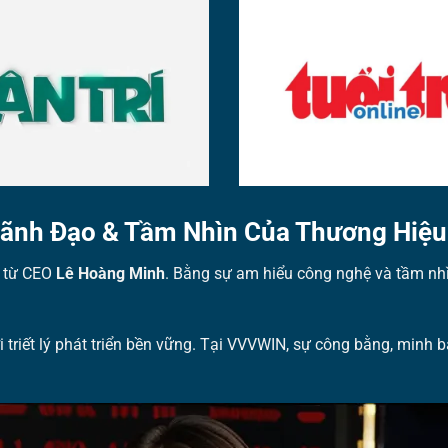
Lãnh Đạo & Tầm Nhìn Của Thương Hiệ
 từ CEO
Lê Hoàng Minh
. Bằng sự am hiểu công nghệ và tầm nhì
triết lý phát triển bền vững. Tại VVVWIN, sự công bằng, minh b