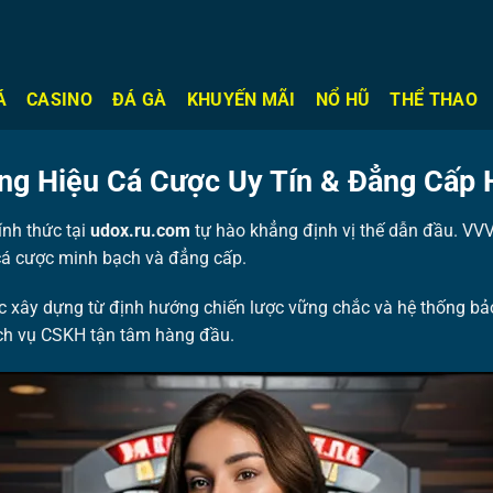
Á
CASINO
ĐÁ GÀ
KHUYẾN MÃI
NỔ HŨ
THỂ THAO
g Hiệu Cá Cược Uy Tín & Đẳng Cấp 
nh thức tại
udox.ru.com
tự hào khẳng định vị thế dẫn đầu. VVVW
 cá cược minh bạch và đẳng cấp.
 xây dựng từ định hướng chiến lược vững chắc và hệ thống bảo
ịch vụ CSKH tận tâm hàng đầu.